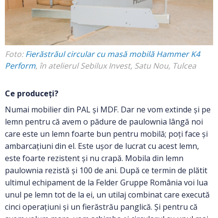
Foto:
Fierăstrăul circular cu masă mobilă Hammer K4
Perform
, în atelierul Sebilux Invest, Satu Nou, Tulcea
Ce produceți?
Numai mobilier din PAL și MDF. Dar ne vom extinde și pe
lemn pentru că avem o pădure de paulownia lângă noi
care este un lemn foarte bun pentru mobilă; poți face și
ambarcațiuni din el. Este ușor de lucrat cu acest lemn,
este foarte rezistent și nu crapă. Mobila din lemn
paulownia rezistă și 100 de ani. După ce termin de plătit
ultimul echipament de la Felder Gruppe România voi lua
unul pe lemn tot de la ei, un utilaj combinat care execută
cinci operațiuni și un fierăstrău panglică. Și pentru că