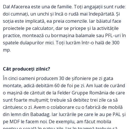
Da! Afacerea este una de familie. Toți angajații sunt rude:
doi cumnați, un unchi și încă o rudă mai îndepărtată. Și
soția este implicată, ea preia comenzile. Iar băiatul face
proiectele pe calculator, dar se pricepe și la activitățile
practice, montează cu bormașina balamale sau PFL-uri în
spatele dulapurilor mici. Toți lucrăm într-o hală de 300
mp.
Cât produceți zilnic?
În cinci oameni producem 30 de șifoniere pe zi gata
montate, adică debităm 60 de foi pe zi. Am luat de curând
o mașină de căntuit de la Felder Gruppe România de care
sunt foarte mulțumit; trebuie să debitez trei zile ca să
căntuiesc o zi. Avem o colaborare cu o fabrică de mobilă
din lemn din Babadag. Iar lucrările pe care le au pe PAL și
pe MDF le facem noi. De exemplu, am făcut mobila
pentru o școală în patru zile. Iar în toamnă trebuie să