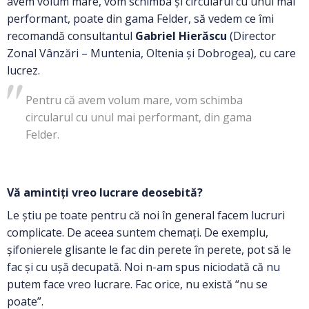
avem volum mare, vom schimba și circularul cu unul mai
performant, poate din gama Felder, să vedem ce îmi
recomandă consultantul
Gabriel Hierăscu
(Director
Zonal Vânzări – Muntenia, Oltenia și Dobrogea), cu care
lucrez.
Pentru că avem volum mare, vom schimba
circularul cu unul mai performant, din gama
Felder.
Vă amintiți vreo lucrare deosebită?
Le știu pe toate pentru că noi în general facem lucruri
complicate. De aceea suntem chemați. De exemplu,
șifonierele glisante le fac din perete în perete, pot să le
fac și cu ușă decupată. Noi n-am spus niciodată că nu
putem face vreo lucrare. Fac orice, nu există “nu se
poate”.