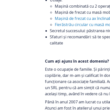
Mașină combinată cu 2 operați
Mașină de frezat cu masă mobil
Mașină de frezat cu ax înclinab
Fierăstrău circular cu masă m
Secretul succesului: păstrarea nivel
Sfaturi și recomandări: să te speci
calitate
Cum ați ajuns în acest domeniu?
Este o ocupație de familie. Și părin
copilărie, dar m-am și calificat în 
funcționare ca asociație familială. A
un SRL pentru că am simțit că numai
același timp, având în vedere că nu 
Până în anul 2007 am lucrat cu utila
Atunci am fost în atelierul unui pr