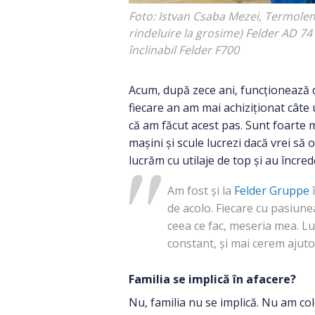
Foto: Istvan Csaba Mezei, Termolem
rindeluire la grosime) Felder AD 7
înclinabil Felder F700
Acum, după zece ani, funcționează d
fiecare an am mai achiziționat câte
că am făcut acest pas. Sunt foarte 
mașini și scule lucrezi dacă vrei să 
lucrăm cu utilaje de top și au încred
Am fost și la
Felder Gruppe
î
de acolo. Fiecare cu pasiunea
ceea ce fac, meseria mea. Lu
constant, și mai cerem ajut
Familia se implică în afacere?
Nu, familia nu se implică. Nu am cole