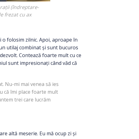
ații (îndreptare-
e frezat cu ax
o folosim zilnic. Apoi, aproape în
un utilaj combinat și sunt bucuros
 dezvolt. Contează foarte mult cu ce
meniul sunt impresionați când văd că
at. Nu-mi mai venea să ies
ru că îmi place foarte mult
Suntem trei care lucrăm
 are altă meserie. Eu mă ocup zi și