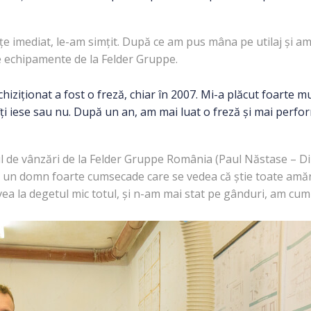
e imediat, le-am simțit. După ce am pus mâna pe utilaj și a
de echipamente de la Felder Gruppe.
chiziționat a fost o freză, chiar în 2007. Mi-a plăcut foarte m
a îți iese sau nu. După un an, am mai luat o freză și mai per
l de vânzări de la Felder Gruppe România (Paul Năstase – Di
 un domn foarte cumsecade care se vedea că știe toate amăn
avea la degetul mic totul, și n-am mai stat pe gânduri, am cum