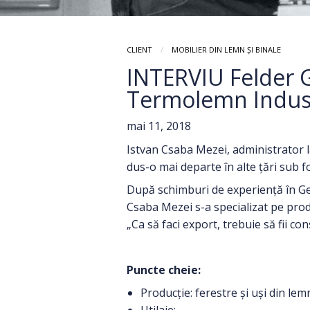
CLIENT
MOBILIER DIN LEMN ȘI BINALE
INTERVIU Felder 
Termolemn Indust
mai 11, 2018
Istvan Csaba Mezei, administrator 
dus-o mai departe în alte țări sub fo
După schimburi de experiență în Germ
Csaba Mezei s-a specializat pe produ
„Ca să faci export, trebuie să fii co
Puncte cheie:
Producție: ferestre și uși din lem
Utilaje: