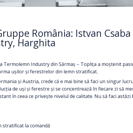
Gruppe România: Istvan Csaba 
ry, Harghita
la Termolemn Industry din Sărmaș – Toplița a moștenit pasiu
rma ușilor și ferestrelor din lemn stratificat.
ania și Austria, crede că e mai bine să faci un singur lucru ș
cția de uși și ferestre și se concentrează în fiecare zi să me
nstant în ceea ce privește nivelul de calitate. Nu să faci astăzi
n stratificat la comandă