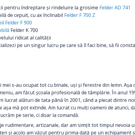
i pentru îndreptare și rindeluire la grosime
Felder AD 741
ă de cepuit, cu ax înclinabil
Felder F 700 Z
il Felder F 900
obilă
Felder K 700
ului ridicat al calității
alizezi pe un singur lucru pe care să îl faci bine, să fii const
ții mei s-au ocupat tot cu binale, uși și ferestre din lemn. A
domeniu, am făcut școala profesională de tâmplărie. În anul 1
m lucrat alături de tata până în 2001, când a plecat dintre noi
 așa mă pot extinde. Am lucrat cu mulți oameni de atunci, da
lucrăm pe serie, ci doar la comandă.
je rudimentare, artizanale, dar am simțit tot timpul nevoia u
ieten și acolo am văzut pentru prima dată pe un echipament sc