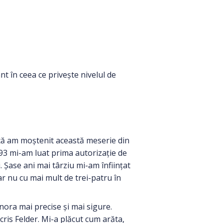
ant în ceea ce privește nivelul de
șa că am moștenit această meserie din
993 mi-am luat prima autorizație de
. Șase ani mai târziu mi-am înființat
r nu cu mai mult de trei-patru în
nora mai precise și mai sigure.
ris Felder. Mi-a plăcut cum arăta,