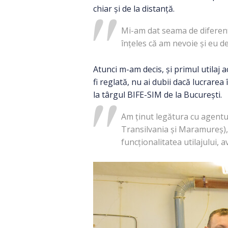
chiar și de la distanță.
Mi-am dat seama de diferenț
înțeles că am nevoie și eu 
Atunci m-am decis, și primul utilaj a
fi reglată, nu ai dubii dacă lucrare
la târgul BIFE-SIM de la București.
Am ținut legătura cu agentu
Transilvania și Maramureș),
funcționalitatea utilajului, 