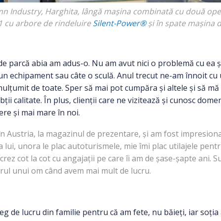
n Industry, Harghita, lângă mașina combinată cu două oper
41
cu arbore de rindeluire
Silent-Power®
și în spate mașina d
e parcă abia am adus-o. Nu am avut nici o problemă cu ea și 
 un echipament sau câte o sculă. Anul trecut ne-am înnoit cu 
mulțumit de toate. Sper să mai pot cumpăra și altele și să mă
obții calitate. În plus, clienții care ne vizitează și cunosc do
ere și mai mare în noi.
n Austria, la magazinul de prezentare, și am fost impresion
 lui, unora le plac autoturismele, mie îmi plac utilajele pent
crez cot la cot cu angajații pe care îi am de șase-șapte ani. 
orul unui om când avem mai mult de lucru.
g de lucru din familie pentru că am fete, nu băieți, iar soția