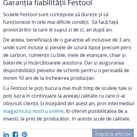
Garanția fiabilității Festool
Sculele Festool sunt concepute să dureze și să
funcționeze în cele mai dificile condiții. Să facă față
provocărilor la care le supui zi de zi, an după an.
De aceea, beneficiază de o garanție all inclusive de 3 ani,
unde sunt incluse și piesele de uzură tipice precum perii
de carbon, rulmenții cu bile, inele de etanșare, chiar și
bateriile și încărcătoarele acestora. Dar și asigurarea
disponibilității pieselor de schimb pentru o perioadă de
minim 10 ani de la încheierea producției.
Cu Festool te poți bucura mai mult timp de sculele tale și
poți lucra în continuare la aceeași calitate cu care ți-ai
obișnuit clienții. Și începând din acest an, prin intermediul
magazinului nostru online
, îți oferim posibilitatea de a
investi, la preț de producător, în aceste scule de calitate.
Înapoi la articole