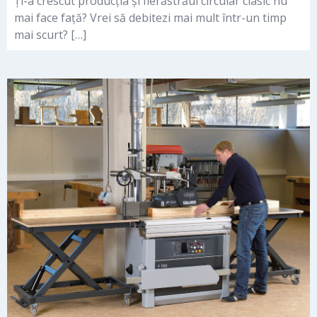
Ți-a crescut producția și fierăstrăul circular clasic nu
mai face față? Vrei să debitezi mai mult într-un timp
mai scurt? […]