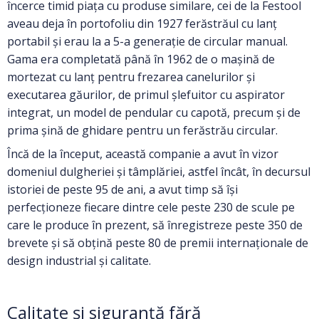
încerce timid piața cu produse similare, cei de la Festool
aveau deja în portofoliu din 1927 ferăstrăul cu lanț
portabil și erau la a 5-a generație de circular manual.
Gama era completată până în 1962 de o mașină de
mortezat cu lanț pentru frezarea canelurilor și
executarea găurilor, de primul șlefuitor cu aspirator
integrat, un model de pendular cu capotă, precum și de
prima șină de ghidare pentru un ferăstrău circular.
Încă de la început, această companie a avut în vizor
domeniul dulgheriei și tâmplăriei, astfel încât, în decursul
istoriei de peste 95 de ani, a avut timp să își
perfecționeze fiecare dintre cele peste 230 de scule pe
care le produce în prezent, să înregistreze peste 350 de
brevete și să obțină peste 80 de premii internaționale de
design industrial și calitate.
Calitate și siguranță fără