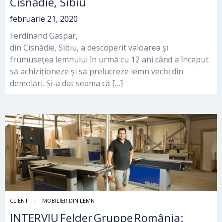
Cisnădie, Sibiu
februarie 21, 2020
Ferdinand Gaspar,
din Cisnădie, Sibiu, a descoperit valoarea și
frumusețea lemnului în urmă cu 12 ani când a început
să achiziționeze și să prelucreze lemn vechi din
demolări. Și-a dat seama că […]
CLIENT
MOBILIER DIN LEMN
INTERVIU Felder Gruppe România: