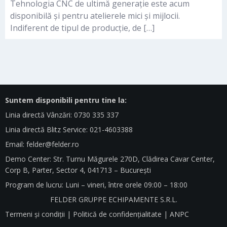
Tehnologia CNC de ultimă generație este acum
disponibilă și pentru atelierele mici și mijlocii.
Indiferent de tipul de producție, de […]
Suntem disponibili pentru tine la:
Linia directă Vânzări: 0730 335 337
Linia directă Blitz Service: 021-4603388
Email:
felder@felder.ro
Demo Center: Str. Turnu Măgurele 270D, Clădirea Cavar Center,
Corp B, Parter, Sector 4, 041713 – București
Program de lucru: Luni – vineri, între orele 09:00 – 18:00
FELDER GRUPPE ECHIPAMENTE S.R.L.
Termeni și condiții
|
Politică de confidențialitate
|
ANPC