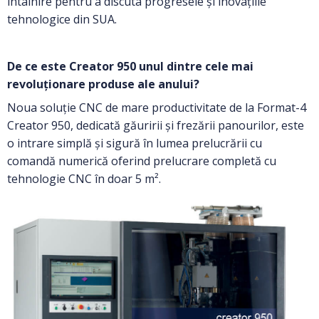
întâlnire pentru a discuta progresele și inovațiile
tehnologice din SUA.
De ce este Creator 950
unul dintre
cel
e
mai
revoluționar
e
produs
e
al
e
anului?
Noua soluție CNC de mare productivitate de la Format-4
Creator 950, dedicată găuririi și frezării panourilor, este
o intrare simplă și sigură în lumea prelucrării cu
comandă numerică oferind prelucrare completă cu
tehnologie CNC în doar 5 m².