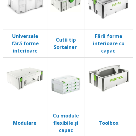
Universale
Fără forme
Cutii tip
fără forme
interioare cu
Sortainer
interioare
capac
Cu module
Modulare
flexibile și
Toolbox
capac