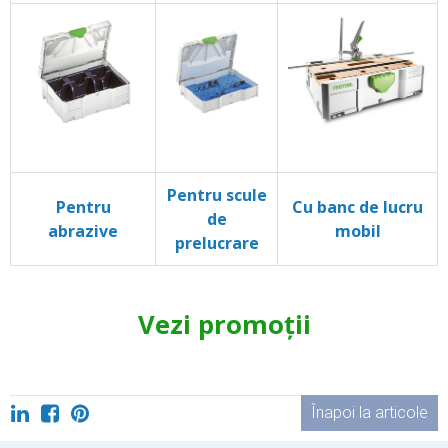
Pentru scule
Pentru
Cu banc de lucru
de
abrazive
mobil
prelucrare
Vezi promoții
Înapoi la articole