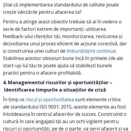
Știai că implementarea standardului de calitate poate
crește vânzările pentru afacerea ta?
Pentru a atinge acest obiectiv trebuie să ai în vedere o
serie de factori extrem de importanți: utilizarea
feedback-ului clienților tăi, monitorizarea, revizuirea și
dezvoltarea unui proces eficient de acțiune corectivă, dar
și construirea unei culturi de
îmbunătățire continuă
.
Stabilirea acestor obiceiuri bune încă în primele zile ale
start-up-lui tău te poate ajuta să stabilești bunele
practici pentru o afacere profitabilă.
4. Managementul riscurilor și oportunităților –
Identificarea timpurile a situațiilor de criză
În timp ce
riscul și oportunitatea
sunt elemente critice
ale standardului ISO 9001: 2015, aceste elemente au fost
întotdeauna în centrul afacerilor de succes. Construind o
cultură în care angajații tăi au un ochi vigilent pentru
riscuri și oportunități, pe de o parte, va servi afacerii și va